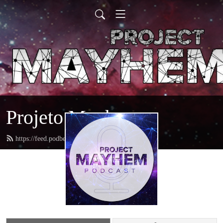
Projeto Mayhem
https://feed.podbean.com/projetomayhem/feed.xml