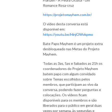
Franzen - A Pedra Oculta - Um
Romance Rosa-cruz
https://projetomayhem.com.br/
O vídeo desta conversa está
disponível em:
https://youtu.be/HinjOWvkpmo
Bate Papo Mayhem é um projeto extra
desbloqueado nas Metas do Projeto
Mayhem.
Todas as 3as, 5as e Sabados as 21h os
coordenadores do Projeto Mayhem
batem papo com algum convidado
sobre Temas escolhidos pelos
membros, que participam ao vivo da
conversa, podendo fazer perguntas e
colocações. Os vídeos ficam
disponíveis para os membros e são
liberados para o público em geral duas
vezes por semana, às segundas e