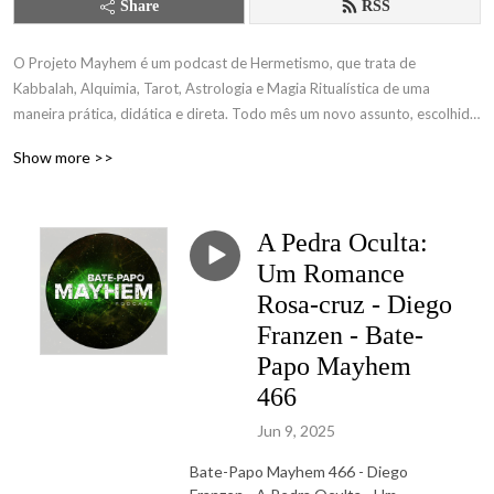
Share
RSS
O Projeto Mayhem é um podcast de Hermetismo, que trata de 
Kabbalah, Alquimia, Tarot, Astrologia e Magia Ritualística de uma 
maneira prática, didática e direta. Todo mês um novo assunto, escolhido 
por nossos apoiadores www.catarse.me/tdc
Show more >>
A Pedra Oculta:
Um Romance
Rosa-cruz - Diego
Franzen - Bate-
Papo Mayhem
466
Jun 9, 2025
Bate-Papo Mayhem 466 - Diego