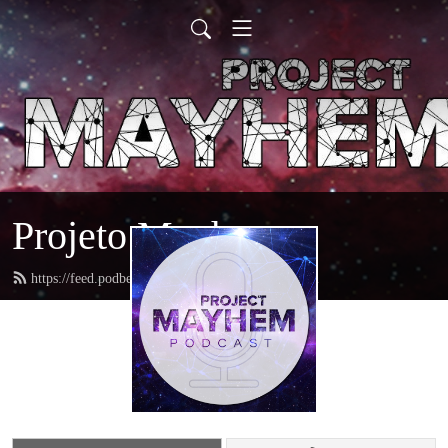
Projeto Mayhem
https://feed.podbean.com/projetomayhem/feed.xml