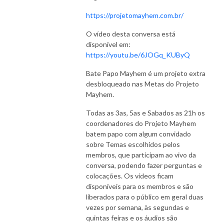
https://projetomayhem.com.br/
O vídeo desta conversa está
disponível em:
https://youtu.be/6JOGq_KUByQ
Bate Papo Mayhem é um projeto extra
desbloqueado nas Metas do Projeto
Mayhem.
Todas as 3as, 5as e Sabados as 21h os
coordenadores do Projeto Mayhem
batem papo com algum convidado
sobre Temas escolhidos pelos
membros, que participam ao vivo da
conversa, podendo fazer perguntas e
colocações. Os vídeos ficam
disponíveis para os membros e são
liberados para o público em geral duas
vezes por semana, às segundas e
quintas feiras e os áudios são