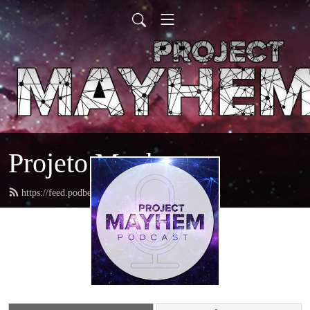
Projeto Mayhem
https://feed.podbean.com/projetomayhem/feed.xml